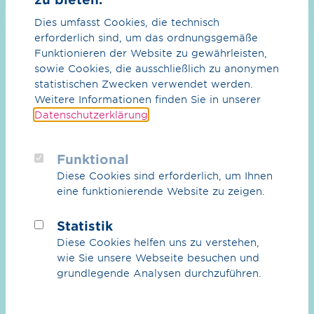
Dies umfasst Cookies, die technisch
erforderlich sind, um das ordnungsgemäße
CO₂
Funktionieren der Website zu gewährleisten,
CO₂ im Überblick
sowie Cookies, die ausschließlich zu anonymen
statistischen Zwecken verwendet werden.
Das CO₂-Netz
Weitere Informationen finden Sie in unserer
Datenschutzerklärung
.
Partner
Zwei Wasserstoff-Experten von OGE
Funktional
Erdgas & Biogas
machen sich auf den Weg zu einem unserer
Diese Cookies sind erforderlich, um Ihnen
neuesten Projekte: dem Reallabor
eine funktionierende Website zu zeigen.
Überblick Erdgas & Biogas
Westküste 100 in Schleswig-Holstein. Die
Biogas
beiden Reisenden fahren mit einem
Statistik
Hyundai Nexo von Essen nach Schleswig-
Diese Cookies helfen uns zu verstehen,
Dienstleistungen
Holstein. Wir meinen: Besser als mit einem
wie Sie unsere Webseite besuchen und
Wasserstoff-Fahrzeug kann man nicht zu
grundlegende Analysen durchzuführen.
einem Wasserstoff-Zukunfts­projekt reisen.
Karriere
Wir berichten über die Reise — und