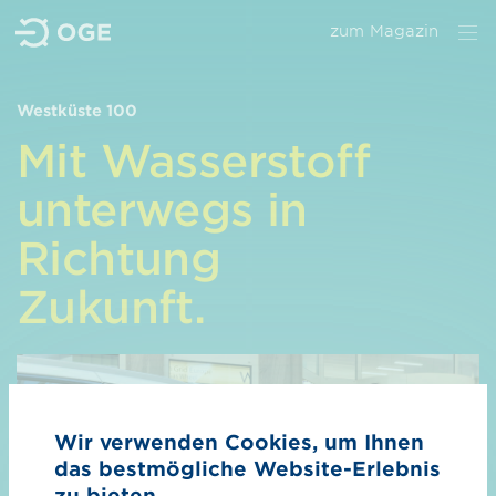
zum Magazin
Westküste 100
Wir
Mit Wasserstoff
Unser Anspruch
unterwegs in
Nachhaltigkeit
Richtung
Management
Zukunft.
Kontakt
Wasserstoff
Überblick Wasserstoff
Wir verwenden Cookies, um Ihnen
H₂-Kernnetz
das bestmögliche Website-Erlebnis
H₂-Importkorridore
zu bieten.