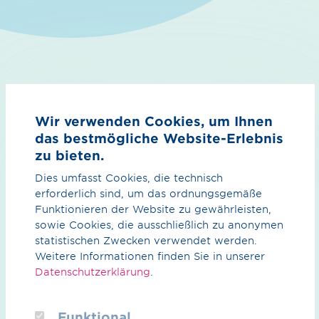
Sie haben Interesse an unseren
Produkten und Dienstleistungen?
Wir verwenden Cookies, um Ihnen
das bestmögliche Website-Erlebnis
zu bieten.
Stellen Sie einfach eine unverbindliche Anfrage, oder
Dies umfasst Cookies, die technisch
vereinbaren Sie doch gleich einen persönlichen Termin.
erforderlich sind, um das ordnungsgemäße
Funktionieren der Website zu gewährleisten,
sowie Cookies, die ausschließlich zu anonymen
Anfrage stellen
statistischen Zwecken verwendet werden.
Weitere Informationen finden Sie in unserer
Datenschutzerklärung
.
Termin vereinbaren
Funktional