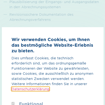
Plausibilisierung der Eingangs- und Ausgangsdaten
in den Abrechnungssystemen
Revisionssichere Dokumentation des
Abrechnungsverfahrens
Wir verwenden Cookies, um Ihnen
Sie haben Interesse an unseren
das bestmögliche Website-Erlebnis
Produkten und Dienstleistungen?
zu bieten.
Dies umfasst Cookies, die technisch
erforderlich sind, um das ordnungsgemäße
Funktionieren der Website zu gewährleisten,
Stellen Sie einfach eine unverbindliche Anfrage, oder
sowie Cookies, die ausschließlich zu anonymen
vereinbaren Sie doch gleich einen persönlichen Termin.
statistischen Zwecken verwendet werden.
Weitere Informationen finden Sie in unserer
Datenschutzerklärung
.
Anfrage stellen
Funktional