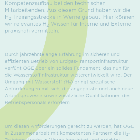
Kompetenzaufbau bei den technischen
Mitarbeitenden. Aus diesem Grund haben wir die
H
-Trainingsstrecke in Werne gebaut. Hier können
2
wir relevantes H
-Wissen für Interne und Externe
2
praxisnah vermitteln.
Durch jahrzehntelange Erfahrung im sicheren und
effizienten Betrieb von Erdgas-Transportinfrastruktur
verfügt OGE über ein solides Fundament, das nun für
die Wasserstoffinfrastruktur weiterentwickelt wird. Der
Umgang mit Wasserstoff (H
) bringt spezifische
2
Anforderungen mit sich, die angepasste und auch neue
Arbeitsprozesse sowie zusätzliche Qualifikationen des
Betriebspersonals erfordern.
Um diesen Anforderungen gerecht zu werden, hat OGE
in Zusammenarbeit mit kompetenten Partnern die H
-
2
Trainingsstrecke in Werne konzipiert und errichtet.