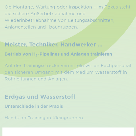
Ob Montage, Wartung oder Inspektion – im Fokus steht
die sichere Außerbetriebnahme und
Wiederinbetriebnahme von Leitungsabschnitten,
Anlagen­teilen und -baugruppen.
Meister, Techniker, Hand
werker ...
Betrieb von H
-Pipelines und Anlagen trainieren
2
Auf der Trainingsstrecke vermitteln wir an Fachpersonal
den sicheren Umgang mit dem Medium Wasserstoff in
Rohrleitungen und Anlagen.
Erdgas und Wasserstoff
Unterschiede in der Praxis
Hands-on-Training in Kleingruppen.
DVGW-Zertifikats­lehrgang