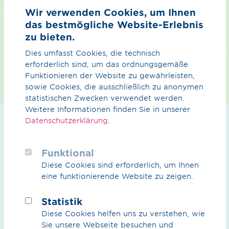
Wir verwenden Cookies, um Ihnen
Ausgezeichnet!
das bestmögliche Website-Erlebnis
Zum Abschluss testen wir gemeinsam die erfolgreiche
zu bieten.
Teilnahme an der Schulung. Mit DVGW-Zertifikat für
Dies umfasst Cookies, die technisch
geschultes Fachpersonal.
erforderlich sind, um das ordnungsgemäße
Funktionieren der Website zu gewährleisten,
sowie Cookies, die ausschließlich zu anonymen
statistischen Zwecken verwendet werden.
Weitere Informationen finden Sie in unserer
Datenschutzerklärung
.
Von der Theorie in die Praxis
– unser Schulungskonzept
Funktional
Diese Cookies sind erforderlich, um Ihnen
eine funktionierende Website zu zeigen.
Die H
-Trainingsstrecke in Werne bietet eine Vielzahl
2
von Trainingsmöglichkeiten, die speziell auf die
Statistik
Anforderungen im Umgang mit Wasserstoff
Diese Cookies helfen uns zu verstehen, wie
zugeschnitten sind. Das zugehörige Schulungskonzept
Sie unsere Webseite besuchen und