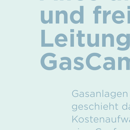
und fre
Leitun
GasCa
Gasanlagen 
geschieht d
Kostenaufwa