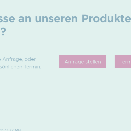
esse an unseren Produkt
n?
e Anfrage, oder
Anfrage stellen
Term
sönlichen Termin.
df / 1.72 MB