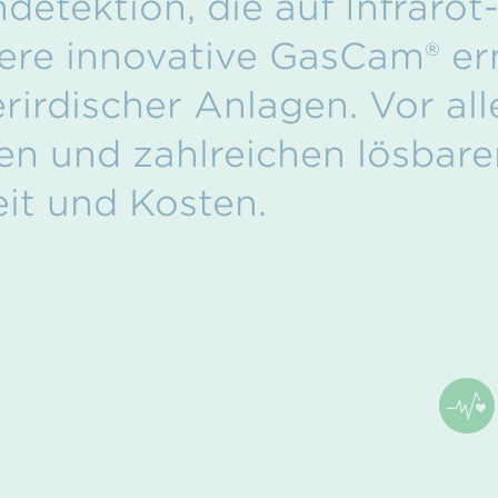
ndetektion, die auf Infraro
sere innovative GasCam
®
erm
rirdischer Anlagen. Vor al
en und zahlreichen lösbar
eit und Kosten.