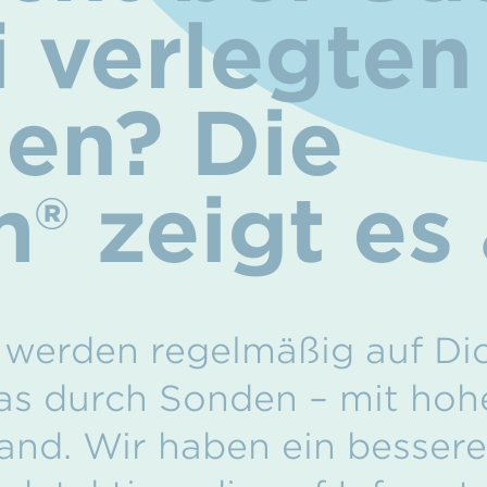
i verlegten
gen? Die
m
®
zeigt es 
werden regelmäßig auf Dich
as durch Sonden – mit hoh
nd. Wir haben ein besseres