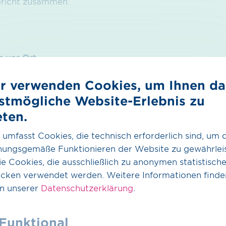
ericht zusammen.
g vor Ort
s Lokalisieren der Austrittstelle durch Echtzeitdarste
r verwenden Cookies, um Ihnen da
ng
stmögliche Website-Erlebnis zu
r zugänglichen Anlagenteilen und komplexen Rohrverl
eten.
rate
chkeit und nachträgliche Analyse der Messdaten mögl
 umfasst Cookies, die technisch erforderlich sind, um 
nungsgemäße Funktionieren der Website zu gewährleis
weis
e Cookies, die ausschließlich zu anonymen statistisch
kumentation durch Video- & Bildmaterial
cken verwendet werden. Weitere Informationen finde
ent
in unserer
Datenschutzerklärung
.
zung der Überprüfungsdauer verglichen mit herkömml
Funktional