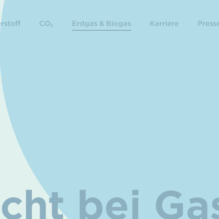
rstoff
CO₂
Erdgas & Biogas
Karriere
Presse
icht bei Ga