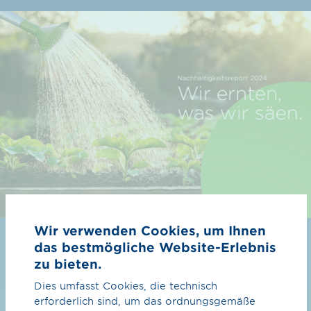
Wir verwenden Cookies, um Ihnen
Nachhaltig relevant!
das bestmögliche Website-Erlebnis
zu bieten.
Dies umfasst Cookies, die technisch
Unser Nachhaltigkeitsreport für das Jahr 2024
erforderlich sind, um das ordnungsgemäße