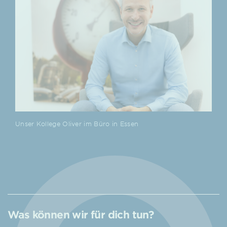
Kolleg:innen im Gespräch auf der
Unser Kollege Oliver im Büro in Essen
Verdichterstation Würselen
Was können wir für dich tun?