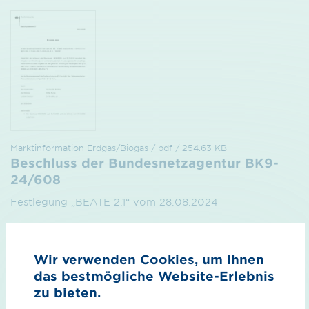
Marktinformation Erdgas/Biogas / pdf / 254.63 KB
Beschluss der Bundesnetzagentur BK9-
24/608
Festlegung „BEATE 2.1“ vom 28.08.2024
Vorschau
Download
Wir verwenden Cookies, um Ihnen
das bestmögliche Website-Erlebnis
zu bieten.