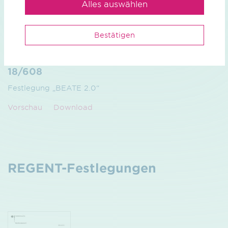
Alles auswählen
Bestätigen
Marktinformation Erdgas/Biogas / pdf / 508.00 KB
Beschluss der Bundesnetzagentur BK9-
18/608
Festlegung „BEATE 2.0“
Vorschau
Download
REGENT-Festlegungen