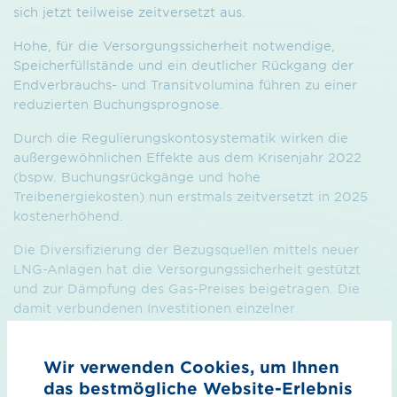
sich jetzt teilweise zeitversetzt aus.
Hohe, für die Versorgungssicherheit notwendige,
Speicherfüllstände und ein deutlicher Rückgang der
Endverbrauchs- und Transitvolumina führen zu einer
reduzierten Buchungsprognose.
Durch die Regulierungskontosystematik wirken die
außergewöhnlichen Effekte aus dem Krisenjahr 2022
(bspw. Buchungsrückgänge und hohe
Treibenergiekosten) nun erstmals zeitversetzt in 2025
kostenerhöhend.
Die Diversifizierung der Bezugsquellen mittels neuer
LNG-Anlagen hat die Versorgungssicherheit gestützt
und zur Dämpfung des Gas-Preises beigetragen. Die
damit verbundenen Investitionen einzelner
Fernleitungsnetzbetreiber in neue Einspeisepunkte und
Anbindungsleitungen der LNG-Anlagen fließen nun
Wir verwenden Cookies, um Ihnen
ebenfalls in die Entgeltkalkulation 2025 ein.
das bestmögliche Website-Erlebnis