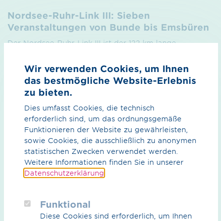
Nordsee-Ruhr-Link III: Sieben
Veranstaltungen von Bunde bis Emsbüren
Der Nordsee-Ruhr-Link III ist der 122 km lange
Leitungsabschnitt von Bunde bis ins westfälische
Wettringen des Nordsee-Ruhr-Links. Er durchläuft die
Wir verwenden Cookies, um Ihnen
Gebiete Bunde, Emsland und Grafschaft Bentheim.
das bestmögliche Website-Erlebnis
Aufgrund der Länge dieses Leitungsabschnitts führte
zu bieten.
das Projektteam sieben Veranstaltungen durch. Jeweils
Dies umfasst Cookies, die technisch
eine in Geeste, Wietmarschen, Emsbüren, Rhede,
erforderlich sind, um das ordnungsgemäße
Dörpen/Heede, Haren und Bunde. Insgesamt konnten
Funktionieren der Website zu gewährleisten,
sich 650 Menschen durch die Veranstaltungen über das
sowie Cookies, die ausschließlich zu anonymen
Leitungsbau­projekt informieren. „Wir möchten die
statistischen Zwecken verwendet werden.
Menschen so früh wie möglich über unser Projekt
Weitere Informationen finden Sie in unserer
informieren und sie dort abholen, wo sie gerade stehen.
Datenschutzerklärung
.
Deswegen haben diese Veranstaltungen auch eine hohe
Relevanz in der Kommunikation des Leitungsbau­
vorhabens“, erläutert Frank Teiber, Leiter Liegenschafts­
Funktional
recht und Rechtserwerb. NRL III-Projektleiter Michael
Diese Cookies sind erforderlich, um Ihnen
Stroetmann zieht ein positives Fazit im Anschluss der