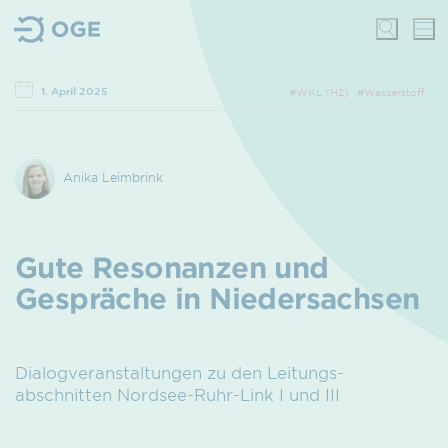
1. April 2025
#WKL (H2)
#Wasserstoff
Anika Leimbrink
Gute Reso­nan­zen und
Gesprä­che in Nieder­sach­sen
Dialogveran­staltungen zu den Leitungs­
abschnitten Nordsee-Ruhr-Link I und III