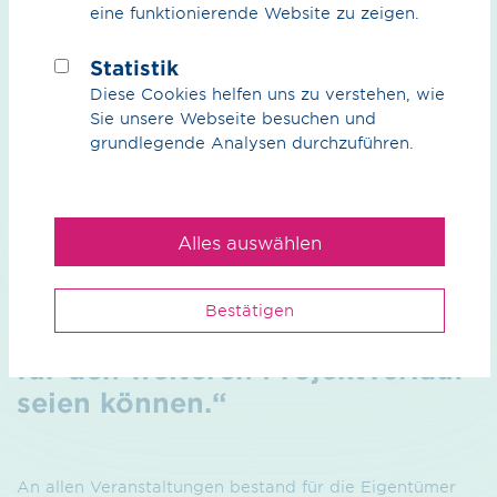
eine funktionierende Website zu zeigen.
sieben Veranstaltungen:
„Wir freuen uns, dass die
Statistik
Diese Cookies helfen uns zu verstehen, wie
Menschen aus der Region
Sie unsere Webseite besuchen und
unsere Veran­staltun­gen so gut
grundlegende Analysen durchzuführen.
ange­nommen haben und wir
sehr viele gute Gespräche
führen und Fragen klären
Alles auswählen
konnten. Ebenso haben wir
wertvolle Erkenntnisse
Bestätigen
mitnehmen können, die hilfreich
für den weiteren Projektverlauf
seien können.“
An allen Veranstaltungen bestand für die Eigentümer