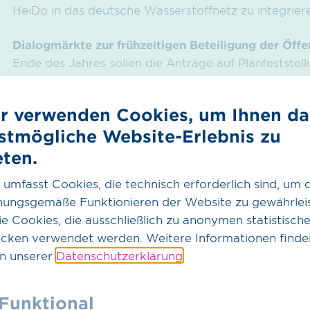
HeiDo in das deutsche Wasserstoffnetz zu integrier
Dialogmärkte zur frühzeitigen Beteiligung der Öffe
Ende des Jahres sollen die Anträge auf Planfeststel
zuständigen Bezirksregierung Münster eingereicht 
Öffentlichkeit beteiligen und lädt deswegen an zwe
r verwenden Cookies, um Ihnen da
Dialogmark
stmögliche Website-Erlebnis zu
Dienstag, 15. August 20
eten.
Donnerstag, 17. August 2
 umfasst Cookies, die technisch erforderlich sind, um 
Carola-Ma
nungsgemäße Funktionieren der Website zu gewährleis
Urbanus
e Cookies, die ausschließlich zu anonymen statistisch
46286 Dor
cken verwendet werden. Weitere Informationen finde
in unserer
Datenschutzerklärung
.
Die Dialogmärkte dienen dem persönlichen Austausch
den interessierten Bürgerinnen und Bürgern persön
Verständnis über die Bedeutung der Vorhaben und de
Funktional