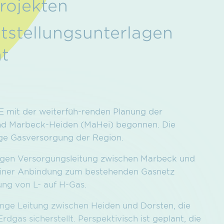
rojekten
ststellungsunterlagen
nt
 mit der weiterfüh-renden Planung der
und Marbeck-Heiden (MaHei) begonnen. Die
ige Gasversorgung der Region.
langen Versorgungs­leitung zwischen Marbeck und
 einer Anbindung zum bestehenden Gasnetz
ung von L- auf H-Gas.
ange Leitung zwi­schen Heiden und Dorsten, die
dgas sicherstellt. Perspektivisch ist geplant, die