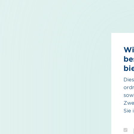
Wi
be
bi
Dies
ord
sowi
Zwe
Sie 