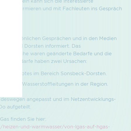
men­inseln kann sich die interessierte
hritte informieren und mit Fachleuten ins Gespräch
t, in persönlichen Gesprächen und in den Medien
eiden und Dorsten informiert. Das
gen. Ursache waren geänderte Bedarfe und die
derten Bedarfe haben zwei Ursachen:
ngskonzeptes im Bereich Sonsbeck-Dorsten.
lung von Wasserstoffleitungen in der Region.
 deswegen angepasst und im Netzentwicklungs­
o aufgeteilt.
as finden Sie hier:
ie/heizen-und-warmwasser/von-lgas-auf-hgas-