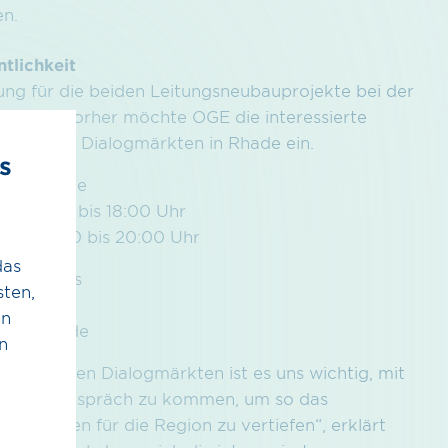
en.
ntlichkeit
lung für die beiden Leitungsneubau­projekte bei der
werden. Vorher möchte OGE die interessierte
i Tagen zu Dialogmärkten in Rhade ein.
s
t in Rhade
23: 15:00 bis 18:00 Uhr
023: 17:00 bis 20:00 Uhr
das
rtius-Haus
ten,
ring 17
en
sten-Rhade
n
. „Bei den Dialog­märkten ist es uns wichtig, mit
lich ins Gespräch zu kommen, um so das
n Nutzen für die Region zu vertiefen“, erklärt