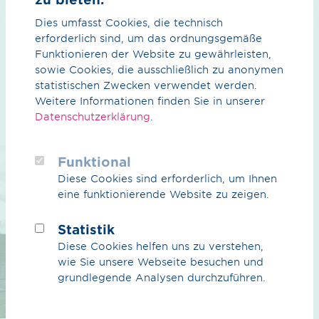
faszi­nierender und viel­seitiger Ort
Dies umfasst Cookies, die technisch
zum Arbeiten, Mit­gestalten und
Wachsen.
erforderlich sind, um das ordnungsgemäße
CO₂
Funktionieren der Website zu gewährleisten,
CO₂ im Überblick
sowie Cookies, die ausschließlich zu anonymen
statistischen Zwecken verwendet werden.
Das CO₂-Netz
Weitere Informationen finden Sie in unserer
Datenschutzerklärung
.
1/10
Partner
Funktional
Erdgas & Biogas
Diese Cookies sind erforderlich, um Ihnen
eine funktionierende Website zu zeigen.
Überblick Erdgas & Biogas
Biogas
Statistik
Diese Cookies helfen uns zu verstehen,
Dienstleistungen
wie Sie unsere Webseite besuchen und
grundlegende Analysen durchzuführen.
Karriere