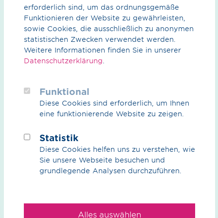
weiter. Klar für ihn war aber auch: Wenn wir heute nicht
erforderlich sind, um das ordnungsgemäße
mit konkreten Projekten die nächsten Schritte gehen,
Funktionieren der Website zu gewährleisten,
werden wir die Klimaziele nicht erreichen.
sowie Cookies, die ausschließlich zu anonymen
statistischen Zwecken verwendet werden.
Pressemitteilung zum Energiepolitischen Dialog 2019
Weitere Informationen finden Sie in unserer
Datenschutzerklärung
.
Funktional
Diese Cookies sind erforderlich, um Ihnen
eine funktionierende Website zu zeigen.
Statistik
Diese Cookies helfen uns zu verstehen, wie
Sie unsere Webseite besuchen und
grundlegende Analysen durchzuführen.
Alles auswählen